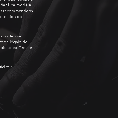
 fier à ce modèle
vous recommandons
rotection de
t un site Web
gation légale de
doit apparaître sur
alité :